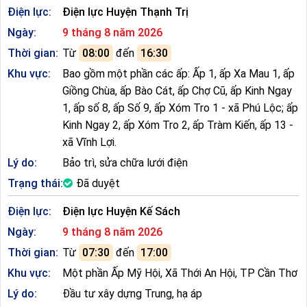
Điện lực:
Điện lực Huyện Thạnh Trị
Ngày:
9 tháng 8 năm 2026
Thời gian:
Từ
08:00
đến
16:30
Khu vực:
Bao gồm một phần các ấp: Ấp 1, ấp Xa Mau 1, ấp
Giồng Chùa, ấp Bào Cát, ấp Chợ Cũ, ấp Kinh Ngay
1, ấp số 8, ấp Số 9, ấp Xóm Tro 1 - xã Phú Lộc; ấp
Kinh Ngay 2, ấp Xóm Tro 2, ấp Tràm Kiến, ấp 13 -
xã Vĩnh Lợi.
Lý do:
Bảo trì, sửa chữa lưới điện
Trạng thái:
Đã duyệt
Điện lực:
Điện lực Huyện Kế Sách
Ngày:
9 tháng 8 năm 2026
Thời gian:
Từ
07:30
đến
17:00
Khu vực:
Một phần Ấp Mỹ Hội, Xã Thới An Hội, TP Cần Thơ
Lý do:
Đầu tư xây dựng Trung, hạ áp