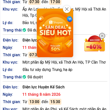
Thời gian:
Từ
07:30
đến
17:00
Khu vực:
Ấp An Lợi, một phần ấp Đại An, Mỹ Hội xã Thới An
Hội, Tp Cần Thơ
Lý do:
Bảo trì, sửa chữa lưới điện
Trạng thái:
Đã duyệt
Điện lực:
Điện lực Huyện Kế Sách
Ngày:
11 tháng 8 năm 2026
Thời gian:
Từ
07:30
đến
17:00
Khu vực:
Một phần ấp Mỹ Hội, xã Thới An Hội, TP Cần Thơ
Lý do:
Đầu tư xây dựng Trung, hạ áp
Trạng thái:
Đã duyệt
Điện lực:
Điện lực Huyện Kế Sách
Ngày:
11 tháng 8 năm 2026
Thời gian:
Từ
13:00
đến
15:30
Khu vực:
Một phần ấp An Phú, xã Kế Sách; một phần ấp An