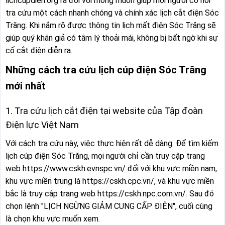
lichcupdien.org ra đời với mong muốn giúp mọi người có nơi
tra cứu một cách nhanh chóng và chính xác lịch cắt điện Sóc
Trăng. Khi nắm rõ được thông tin lịch mất điện Sóc Trăng sẽ
giúp quý khán giả có tâm lý thoải mái, không bị bất ngờ khi sự
cố cắt điện diễn ra.
Những cách tra cứu lịch cúp điện Sóc Trăng
mới nhất
1. Tra cứu lịch cắt điện tại website của Tập đoàn
Điện lực Việt Nam
Với cách tra cứu này, việc thực hiện rất dễ dàng. Để tìm kiếm
lịch cúp điện Sóc Trăng, mọi người chỉ cần truy cập trang
web https://www.cskh.evnspc.vn/ đối với khu vực miền nam,
khu vực miền trung là https://cskh.cpc.vn/, và khu vực miền
bắc là truy cập trang web https://cskh.npc.com.vn/. Sau đó
chọn lệnh "LỊCH NGỪNG GIẢM CUNG CẤP ĐIỆN", cuối cùng
là chọn khu vực muốn xem.