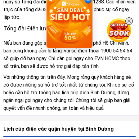
ngay số tổng đài điện lực Hà Nội là 1900 1288. Các nhân viên
trực của tổng đài sẽ hướng dẫn bạn khác phục sự cố ngay
lập tức.
Tổng đài Điện lực TP. Hồ Chí Minh:
Nếu bạn đang gặp sự cố về điện ở Thành phố Hồ Chí Minh,
bạn cũng không cần lo lắng, với số điện thoại 1900 54 54 54
sẽ giúp đỡ bạn ngay. Chỉ cần gọi ngay cho EVN HCMC theo
số trên, bạn sẽ được hỗ trợ giải đáp tận tình.
Với những thông tin trên đây. Mong rằng quý khách hàng sẽ
có được những sự hỗ trợ tốt nhất từ chúng tôi. Khi có sự cố
hoặc cần hỗ trợ thông báo lịch cúp điện Bình Dương, đừng
ngần ngại gọi ngay cho chúng tôi. Chúng tôi sẽ giúp bạn giải
quyết vấn đề nhanh chóng, an toàn và hiệu quả.
Lịch cúp điện các quận huyện tại Bình Dương