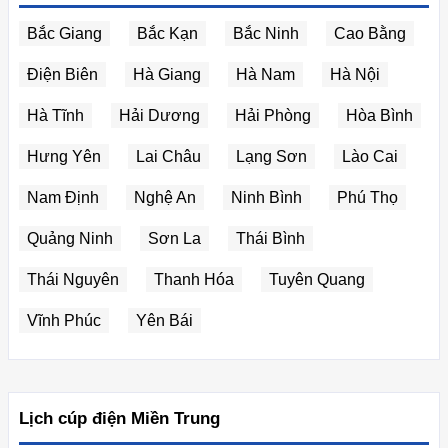
Bắc Giang
Bắc Kạn
Bắc Ninh
Cao Bằng
Điện Biên
Hà Giang
Hà Nam
Hà Nội
Hà Tĩnh
Hải Dương
Hải Phòng
Hòa Bình
Hưng Yên
Lai Châu
Lạng Sơn
Lào Cai
Nam Định
Nghệ An
Ninh Bình
Phú Thọ
Quảng Ninh
Sơn La
Thái Bình
Thái Nguyên
Thanh Hóa
Tuyên Quang
Vĩnh Phúc
Yên Bái
Lịch cúp điện Miền Trung