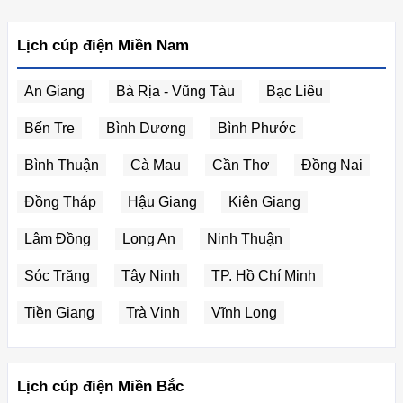
Lịch cúp điện Miền Nam
An Giang
Bà Rịa - Vũng Tàu
Bạc Liêu
Bến Tre
Bình Dương
Bình Phước
Bình Thuận
Cà Mau
Cần Thơ
Đồng Nai
Đồng Tháp
Hậu Giang
Kiên Giang
Lâm Đồng
Long An
Ninh Thuận
Sóc Trăng
Tây Ninh
TP. Hồ Chí Minh
Tiền Giang
Trà Vinh
Vĩnh Long
Lịch cúp điện Miền Bắc