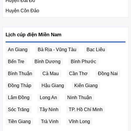
Huyện Đất Đỏ
Huyện Côn Đảo
Lịch cúp điện Miền Nam
An Giang
Bà Rịa - Vũng Tàu
Bạc Liêu
Bến Tre
Bình Dương
Bình Phước
Bình Thuận
Cà Mau
Cần Thơ
Đồng Nai
Đồng Tháp
Hậu Giang
Kiên Giang
Lâm Đồng
Long An
Ninh Thuận
Sóc Trăng
Tây Ninh
TP. Hồ Chí Minh
Tiền Giang
Trà Vinh
Vĩnh Long