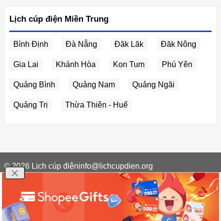
Lịch cúp điện Miền Trung
Bình Định
Đà Nẵng
Đăk Lăk
Đăk Nông
Gia Lai
Khánh Hòa
Kon Tum
Phú Yên
Quảng Bình
Quảng Nam
Quảng Ngãi
Quảng Trị
Thừa Thiên - Huế
© 2026
Lịch cúp điện
info@lichcupdien.org
Giới thiệu
Điều khoản dịch vụ
Cập nhật lịch cúp điện nhanh chóng và chính xác mỗi ngày.