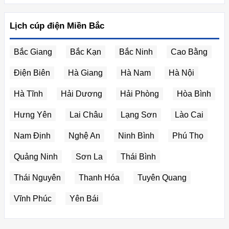
Lịch cúp điện Miền Bắc
Bắc Giang
Bắc Kạn
Bắc Ninh
Cao Bằng
Điện Biên
Hà Giang
Hà Nam
Hà Nội
Hà Tĩnh
Hải Dương
Hải Phòng
Hòa Bình
Hưng Yên
Lai Châu
Lạng Sơn
Lào Cai
Nam Định
Nghệ An
Ninh Bình
Phú Thọ
Quảng Ninh
Sơn La
Thái Bình
Thái Nguyên
Thanh Hóa
Tuyên Quang
Vĩnh Phúc
Yên Bái