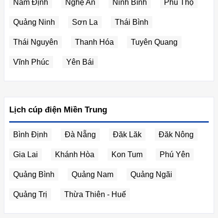
Nam Định
Nghệ An
Ninh Bình
Phú Thọ
Quảng Ninh
Sơn La
Thái Bình
Thái Nguyên
Thanh Hóa
Tuyên Quang
Vĩnh Phúc
Yên Bái
Lịch cúp điện Miền Trung
Bình Định
Đà Nẵng
Đăk Lăk
Đăk Nông
Gia Lai
Khánh Hòa
Kon Tum
Phú Yên
Quảng Bình
Quảng Nam
Quảng Ngãi
Quảng Trị
Thừa Thiên - Huế