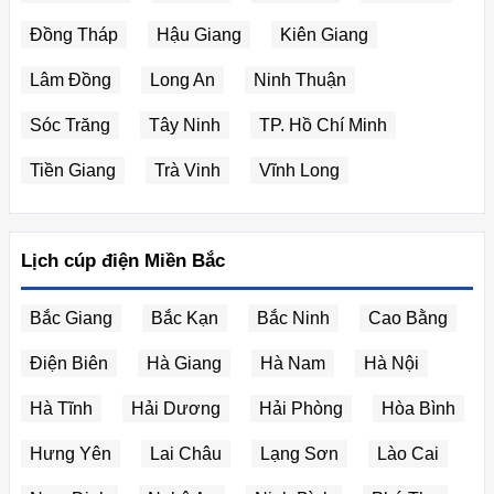
Đồng Tháp
Hậu Giang
Kiên Giang
Lâm Đồng
Long An
Ninh Thuận
Sóc Trăng
Tây Ninh
TP. Hồ Chí Minh
Tiền Giang
Trà Vinh
Vĩnh Long
Lịch cúp điện Miền Bắc
Bắc Giang
Bắc Kạn
Bắc Ninh
Cao Bằng
Điện Biên
Hà Giang
Hà Nam
Hà Nội
Hà Tĩnh
Hải Dương
Hải Phòng
Hòa Bình
Hưng Yên
Lai Châu
Lạng Sơn
Lào Cai