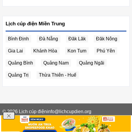
Lịch cúp điện Miền Trung
Bình Định
Đà Nẵng
Đăk Lăk
Đăk Nông
Gia Lai
Khánh Hòa
Kon Tum
Phú Yên
Quảng Bình
Quảng Nam
Quảng Ngãi
Quảng Trị
Thừa Thiên - Huế
© 2026
Lịch cúp điện
info@lichcupdien.org
Giới thiệu
Điều khoản dịch vụ
Cập nhật lịch cúp điện nhanh chóng và chính xác mỗi ngày.