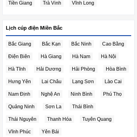
Tiền Giang
Trà Vinh
Vĩnh Long
Lịch cúp điện Miền Bắc
Bắc Giang
Bắc Kạn
Bắc Ninh
Cao Bằng
Điện Biên
Hà Giang
Hà Nam
Hà Nội
Hà Tĩnh
Hải Dương
Hải Phòng
Hòa Bình
Hưng Yên
Lai Châu
Lạng Sơn
Lào Cai
Nam Định
Nghệ An
Ninh Bình
Phú Thọ
Quảng Ninh
Sơn La
Thái Bình
Thái Nguyên
Thanh Hóa
Tuyên Quang
Vĩnh Phúc
Yên Bái