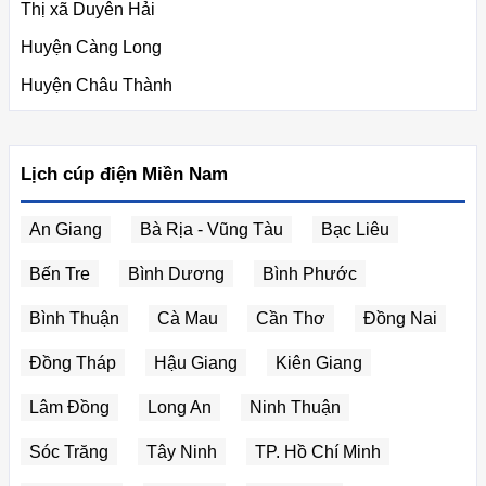
Thị xã Duyên Hải
Huyện Càng Long
Huyện Châu Thành
Lịch cúp điện Miền Nam
An Giang
Bà Rịa - Vũng Tàu
Bạc Liêu
Bến Tre
Bình Dương
Bình Phước
Bình Thuận
Cà Mau
Cần Thơ
Đồng Nai
Đồng Tháp
Hậu Giang
Kiên Giang
Lâm Đồng
Long An
Ninh Thuận
Sóc Trăng
Tây Ninh
TP. Hồ Chí Minh