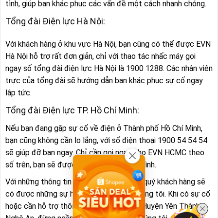
tình, giúp bạn khác phục các vấn đề một cách nhanh chóng.
Tổng đài Điện lực Hà Nội:
Với khách hàng ở khu vực Hà Nội, bạn cũng có thể được EVN
Hà Nội hỗ trợ rất đơn giản, chỉ với thao tác nhấc máy gọi
ngay số tổng đài điện lực Hà Nội là 1900 1288. Các nhân viên
trực của tổng đài sẽ hướng dẫn bạn khác phục sự cố ngay
lập tức.
Tổng đài Điện lực TP. Hồ Chí Minh:
Nếu bạn đang gặp sự cố về điện ở Thành phố Hồ Chí Minh,
bạn cũng không cần lo lắng, với số điện thoại 1900 54 54 54
sẽ giúp đỡ bạn ngay. Chỉ cần gọi ngay cho EVN HCMC theo
số trên, bạn sẽ được hỗ trợ giải đáp tận tình.
Với những thông tin trên đây. Mong rằng quý khách hàng sẽ
có được những sự hỗ trợ tốt nhất từ chúng tôi. Khi có sự cố
hoặc cần hỗ trợ thông báo lịch cúp điện Huyện Yên Thành -