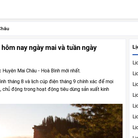
Châu
Lị
h hôm nay ngày mai và tuần ngày
Lị
c Huyện Mai Châu - Hoà Bình mới nhất.
Lị
ình tháng 8 và lịch cúp điện tháng 9 chính xác để mọi
Lị
, chủ động trong hoạt động tiêu dùng sản xuất kinh
Lị
Lị
Lị
Lị