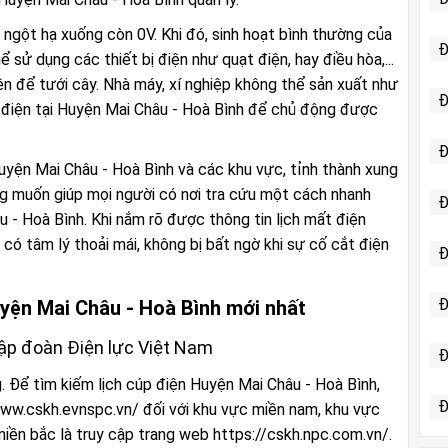
 ngột hạ xuống còn 0V. Khi đó, sinh hoạt bình thường của
Đ
 sử dụng các thiết bị điện như quạt điện, hay điều hòa,...
 để tưới cây. Nhà máy, xí nghiệp không thể sản xuất như
Đ
t điện tại Huyện Mai Châu - Hoà Bình để chủ động được
Đ
Huyện Mai Châu - Hoà Bình và các khu vực, tỉnh thành xung
ng muốn giúp mọi người có nơi tra cứu một cách nhanh
Đ
u - Hoà Bình. Khi nắm rõ được thông tin lịch mất điện
có tâm lý thoải mái, không bị bất ngờ khi sự cố cắt điện
Đ
Đ
uyện Mai Châu - Hoà Bình mới nhất
 Tập đoàn Điện lực Việt Nam
Đ
g. Để tìm kiếm lịch cúp điện Huyện Mai Châu - Hoà Bình,
Đ
www.cskh.evnspc.vn/ đối với khu vực miền nam, khu vực
miền bắc là truy cập trang web https://cskh.npc.com.vn/.