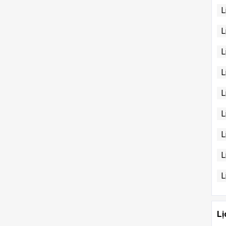
L
L
L
L
L
L
L
L
L
Lị