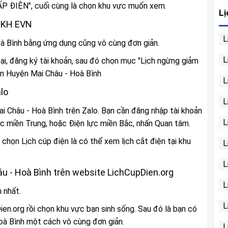
 ĐIỆN", cuối cùng là chọn khu vực muốn xem.
Lị
CSKH EVN
L
oà Bình bằng ứng dụng cũng vô cùng đơn giản.
L
ại, đăng ký tài khoản, sau đó chọn mục "Lịch ngừng giảm
ện Huyện Mai Châu - Hoà Bình
L
lo
L
i Châu - Hoà Bình trên Zalo. Bạn cần đăng nhập tài khoản
L
ực miền Trung, hoặc Điện lực miền Bắc, nhấn Quan tâm.
chọn Lịch cúp điện là có thể xem lịch cắt điện tại khu
L
L
âu - Hoà Bình trên website LichCupDien.org
L
 nhất.
L
en.org rồi chọn khu vực bạn sinh sống. Sau đó là bạn có
oà Bình một cách vô cùng đơn giản.
L