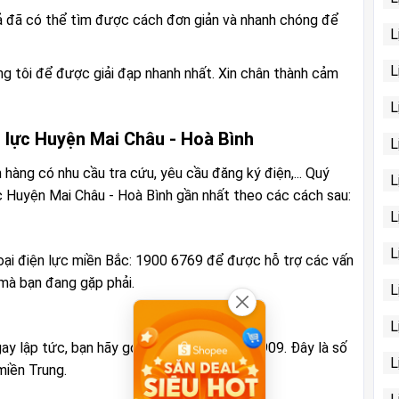
iả đã có thể tìm được cách đơn giản và nhanh chóng để
L
L
húng tôi để được giải đạp nhanh nhất. Xin chân thành cảm
L
 lực Huyện Mai Châu - Hoà Bình
L
 hàng có nhu cầu tra cứu, yêu cầu đăng ký điện,... Quý
L
c Huyện Mai Châu - Hoà Bình gần nhất theo các cách sau:
L
L
oại điện lực miền Bắc: 1900 6769 để được hỗ trợ các vấn
 mà bạn đang gặp phải.
L
L
ay lập tức, bạn hãy gọi ngay tới số 1900 1909. Đây là số
L
miền Trung.