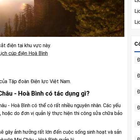
Lị
Lị
Lị
Cô
ắt điện tại khu vực này.
ịch cúp điện Hoà Bình
Đ
Đ
của Tập đoàn Điện lực Việt Nam.
Đ
Châu - Hoà Bình có tác dụng gì?
hâu - Hoà Bình có thể có rất nhiều nguyên nhân. Các yếu
Đ
ão, hoặc do đơn vị quản lý thực hiện thi công sửa chữa bảo
Đ
sẽ gây ảnh hưởng rất lớn đến cuộc sống sinh hoạt và sản
Đ
Huyện Mai Châu - Hoà Bình quản lý.