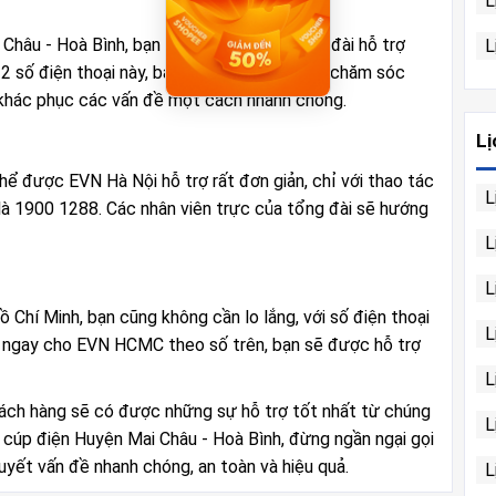
L
 Châu - Hoà Bình, bạn có thể gọi ngay tổng đài hỗ trợ
L
 2 số điện thoại này, bạn sẽ được nhân viên chăm sóc
n khác phục các vấn đề một cách nhanh chóng.
Lị
hể được EVN Hà Nội hỗ trợ rất đơn giản, chỉ với thao tác
L
là 1900 1288. Các nhân viên trực của tổng đài sẽ hướng
L
L
Chí Minh, bạn cũng không cần lo lắng, với số điện thoại
L
i ngay cho EVN HCMC theo số trên, bạn sẽ được hỗ trợ
L
hách hàng sẽ có được những sự hỗ trợ tốt nhất từ chúng
L
h cúp điện Huyện Mai Châu - Hoà Bình, đừng ngần ngại gọi
quyết vấn đề nhanh chóng, an toàn và hiệu quả.
L