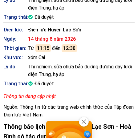
Lý do:
Thí nghiệm, sửa chữa bảo dưỡng đường dây lưới
điện Trung, hạ áp
Trạng thái:
Đã duyệt
Điện lực:
Điện lực Huyện Lạc Sơn
Ngày:
14 tháng 8 năm 2026
Thời gian:
Từ
11:15
đến
12:30
Khu vực:
xóm Cai
Lý do:
Thí nghiệm, sửa chữa bảo dưỡng đường dây lưới
điện Trung, hạ áp
Trạng thái:
Đã duyệt
Thông tin đang cập nhật
Nguồn: Thông tin từ các trang web chính thức của Tập đoàn
Điện lực Việt Nam.
Thông báo lịch cúp điện Huyện Lạc Sơn - Hoà
Bình có tác dụng gì?