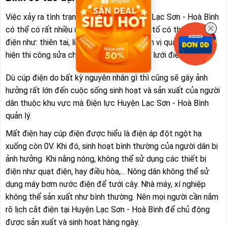
Việc xảy ra tình trạng mất điện tại Huyện Lạc Sơn - Hoà Bình
có thể có rất nhiều nguyên nhân. Các yếu tố có thể gây mất
điện như: thiên tai, lũ lụt, bão, hoặc do đơn vị quản lý thực
hiện thi công sửa chữa bảo trì đường dây lưới điện
Dù cúp điện do bất kỳ nguyên nhân gì thì cũng sẽ gây ảnh
hưởng rất lớn đến cuộc sống sinh hoạt và sản xuất của người
dân thuộc khu vực mà Điện lực Huyện Lạc Sơn - Hoà Bình
quản lý.
Mất điện hay cúp điện được hiểu là điện áp đột ngột hạ
xuống còn 0V. Khi đó, sinh hoạt bình thường của người dân bị
ảnh hưởng. Khi nắng nóng, không thể sử dụng các thiết bị
điện như quạt điện, hay điều hòa,... Nông dân không thể sử
dụng máy bơm nước điện để tưới cây. Nhà máy, xí nghiệp
không thể sản xuất như bình thường. Nên mọi người cần nắm
rõ lịch cắt điện tại Huyện Lạc Sơn - Hoà Bình để chủ động
được sản xuất và sinh hoạt hàng ngày.