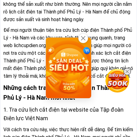
không thể sản xuất như bình thường. Nên mọi người cần nắm
rõ lịch cắt điện tại Thành phố Phủ Lý - Hà Nam để chủ động
được sản xuất và sinh hoạt hàng ngày.
Để mọi người thuận tiện tra cứu lịch cúp điện Thành phố Phủ
Lý - Hà Nam và các khu vực, tỉnh thành xung quanh, trang
web lichcupdien.org ra đời với mong muốn giúp mọi người có
nơi tra cứu một cách nhanh chóng và chính xác lịch cắt điện
Thành phố Phủ Lý - Hà Nam. Khi nắm rõ được thông tin lịch
mất điện Thành phố Phủ Lý - Hà Nam sẽ giúp quý khán giả có
tâm lý thoải mái, không bị bất ngờ khi sự cố cắt điện diễn ra.
Những cách tra cứu lịch cúp điện Thành phố
Phủ Lý - Hà Nam mới nhất
1. Tra cứu lịch cắt điện tại website của Tập đoàn
Điện lực Việt Nam
Với cách tra cứu này, việc thực hiện rất dễ dàng. Để tìm kiếm