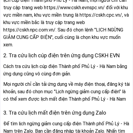
lịch cúp điện Thành phố Phủ Lý - Hà Nam, mọi người chỉ cần
truy cập trang web https://www.cskh.evnspc.vn/ đối với khu
vực miền nam, khu vực miền trung là https://cskh.cpc.vn/, và
khu vực miền bắc là truy cập trang web
https://cskh.npc.com.vn/. Sau đó chọn lệnh "LỊCH NGỪNG
GIẢM CUNG CẤP ĐIỆN", cuối cùng là chọn khu vực muốn
xem.
2. Tra cứu lịch cúp điện trên ứng dụng CSKH EVN
Cách tra cứu lịch cúp điện Thành phố Phủ Lý - Hà Nam bằng
ứng dụng cũng vô cùng đơn giản.
Mọi người chỉ cần tải ứng dụng về máy điện thoại, đăng ký tài
khoản, sau đó chọn mục "Lịch ngừng giảm cung cấp điện" là
có thể xem được lịch mất điện Thành phố Phủ Lý - Hà Nam
3. Tra cứu lịch mất điện trên ứng dụng Zalo
Để tìm lịch ngừng giảm cung cấp điện Thành phố Phủ Lý - Hà
Nam trên Zalo. Bạn cần đăng nhập tài khoản Zalo. Nhấn tìm