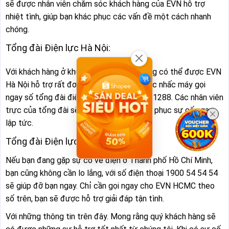
sẽ được nhân viên chăm sóc khách hàng của EVN hỗ trợ
nhiệt tình, giúp bạn khác phục các vấn đề một cách nhanh
chóng.
Tổng đài Điện lực Hà Nội:
Với khách hàng ở khu vực Hà Nội, bạn cũng có thể được EVN
Hà Nội hỗ trợ rất đơn giản, chỉ với thao tác nhấc máy gọi
ngay số tổng đài điện lực Hà Nội là 1900 1288. Các nhân viên
trực của tổng đài sẽ hướng dẫn bạn khác phục sự cố ngay
lập tức.
Tổng đài Điện lực TP. Hồ Chí Minh:
Nếu bạn đang gặp sự cố về điện ở Thành phố Hồ Chí Minh,
bạn cũng không cần lo lắng, với số điện thoại 1900 54 54 54
sẽ giúp đỡ bạn ngay. Chỉ cần gọi ngay cho EVN HCMC theo
số trên, bạn sẽ được hỗ trợ giải đáp tận tình.
Với những thông tin trên đây. Mong rằng quý khách hàng sẽ