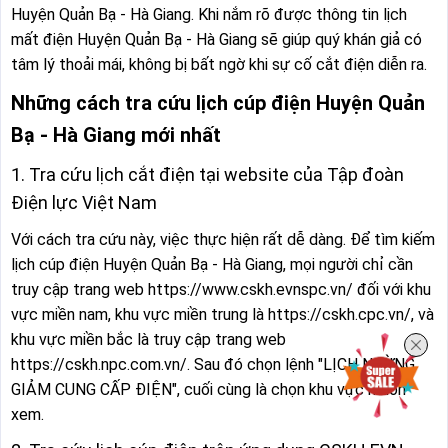
Huyện Quản Bạ - Hà Giang. Khi nắm rõ được thông tin lịch
mất điện Huyện Quản Bạ - Hà Giang sẽ giúp quý khán giả có
tâm lý thoải mái, không bị bất ngờ khi sự cố cắt điện diễn ra.
Những cách tra cứu lịch cúp điện Huyện Quản
Bạ - Hà Giang mới nhất
1. Tra cứu lịch cắt điện tại website của Tập đoàn
Điện lực Việt Nam
Với cách tra cứu này, việc thực hiện rất dễ dàng. Để tìm kiếm
lịch cúp điện Huyện Quản Bạ - Hà Giang, mọi người chỉ cần
truy cập trang web https://www.cskh.evnspc.vn/ đối với khu
vực miền nam, khu vực miền trung là https://cskh.cpc.vn/, và
khu vực miền bắc là truy cập trang web
https://cskh.npc.com.vn/. Sau đó chọn lệnh "LỊCH NGỪNG
GIẢM CUNG CẤP ĐIỆN", cuối cùng là chọn khu vực muốn
xem.