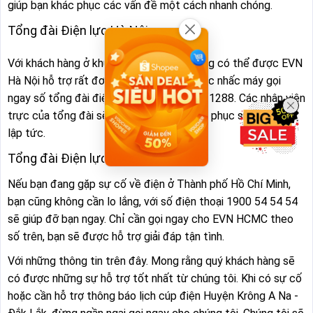
giúp bạn khác phục các vấn đề một cách nhanh chóng.
Tổng đài Điện lực Hà Nội:
Với khách hàng ở khu vực Hà Nội, bạn cũng có thể được EVN
Hà Nội hỗ trợ rất đơn giản, chỉ với thao tác nhấc máy gọi
ngay số tổng đài điện lực Hà Nội là 1900 1288. Các nhân viên
trực của tổng đài sẽ hướng dẫn bạn khác phục sự cố ngay
lập tức.
Tổng đài Điện lực TP. Hồ Chí Minh:
Nếu bạn đang gặp sự cố về điện ở Thành phố Hồ Chí Minh,
bạn cũng không cần lo lắng, với số điện thoại 1900 54 54 54
sẽ giúp đỡ bạn ngay. Chỉ cần gọi ngay cho EVN HCMC theo
số trên, bạn sẽ được hỗ trợ giải đáp tận tình.
Với những thông tin trên đây. Mong rằng quý khách hàng sẽ
có được những sự hỗ trợ tốt nhất từ chúng tôi. Khi có sự cố
hoặc cần hỗ trợ thông báo lịch cúp điện Huyện Krông A Na -