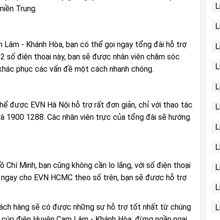
L
miền Trung.
L
 Lâm - Khánh Hòa, bạn có thể gọi ngay tổng đài hỗ trợ
L
 2 số điện thoại này, bạn sẽ được nhân viên chăm sóc
L
n khác phục các vấn đề một cách nhanh chóng.
L
hể được EVN Hà Nội hỗ trợ rất đơn giản, chỉ với thao tác
L
là 1900 1288. Các nhân viên trực của tổng đài sẽ hướng
L
L
Chí Minh, bạn cũng không cần lo lắng, với số điện thoại
L
i ngay cho EVN HCMC theo số trên, bạn sẽ được hỗ trợ
L
hách hàng sẽ có được những sự hỗ trợ tốt nhất từ chúng
L
ịch cúp điện Huyện Cam Lâm - Khánh Hòa, đừng ngần ngại