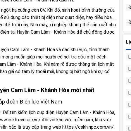
Đ
 ngột hạ xuống còn 0V. Khi đó, sinh hoạt bình thường của
 sử dụng các thiết bị điện như quạt điện, hay điều hòa,...
Đ
 để tưới cây. Nhà máy, xí nghiệp không thể sản xuất như
ắt điện tại Huyện Cam Lâm - Khánh Hòa để chủ động được
Lị
 Huyện Cam Lâm - Khánh Hòa và các khu vực, tỉnh thành
L
ới mong muốn giúp mọi người có nơi tra cứu một cách
Cam Lâm - Khánh Hòa. Khi nắm rõ được thông tin lịch mất
L
n giả có tâm lý thoải mái, không bị bất ngờ khi sự cố
L
Huyện Cam Lâm - Khánh Hòa mới nhất
L
 Tập đoàn Điện lực Việt Nam
L
ng. Để tìm kiếm lịch cúp điện Huyện Cam Lâm - Khánh Hòa,
L
www.cskh.evnspc.vn/ đối với khu vực miền nam, khu vực
miền bắc là truy cập trang web https://cskh.npc.com.vn/.
L