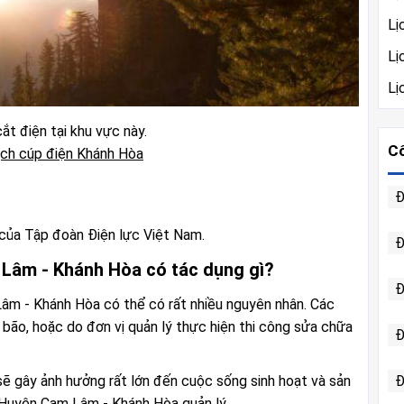
Lị
Lị
Lị
ắt điện tại khu vực này.
Cô
ch cúp điện Khánh Hòa
Đ
của Tập đoàn Điện lực Việt Nam.
Đ
 Lâm - Khánh Hòa có tác dụng gì?
Đ
Lâm - Khánh Hòa có thể có rất nhiều nguyên nhân. Các
t, bão, hoặc do đơn vị quản lý thực hiện thi công sửa chữa
Đ
sẽ gây ảnh hưởng rất lớn đến cuộc sống sinh hoạt và sản
Đ
 Huyện Cam Lâm - Khánh Hòa quản lý.