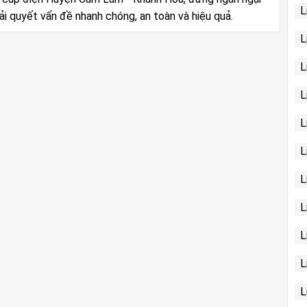
L
iải quyết vấn đề nhanh chóng, an toàn và hiệu quả.
L
L
L
L
L
L
L
L
L
L