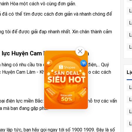
hánh Hòa một cách vô cùng đơn giản.
L
iả đã có thể tìm được cách đơn giản và nhanh chóng để
L
húng tôi để được giải đạp nhanh nhất. Xin chân thành cảm
L
L
n lực Huyện Cam Lâm - Khánh Hòa
 hàng có nhu cầu tra cứu, yêu cầu đăng ký điện,... Quý
Lị
lực Huyện Cam Lâm - Khánh Hòa gần nhất theo các cách
L
L
oại điện lực miền Bắc: 1900 6769 để được hỗ trợ các vấn
a mà bạn đang gặp phải.
L
L
ay lập tức, bạn hãy gọi ngay tới số 1900 1909. Đây là số