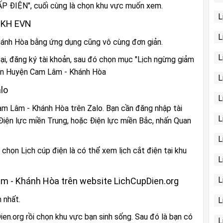
 ĐIỆN", cuối cùng là chọn khu vực muốn xem.
L
CSKH EVN
L
hánh Hòa bằng ứng dụng cũng vô cùng đơn giản.
L
ại, đăng ký tài khoản, sau đó chọn mục "Lịch ngừng giảm
iện Huyện Cam Lâm - Khánh Hòa
L
lo
L
m Lâm - Khánh Hòa trên Zalo. Bạn cần đăng nhập tài
L
Điện lực miền Trung, hoặc Điện lực miền Bắc, nhấn Quan
L
chọn Lịch cúp điện là có thể xem lịch cắt điện tại khu
L
L
âm - Khánh Hòa trên website LichCupDien.org
 nhất.
L
en.org rồi chọn khu vực bạn sinh sống. Sau đó là bạn có
L