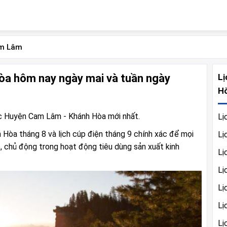
am Lâm
Lị
òa hôm nay ngày mai và tuần ngày
H
ực Huyện Cam Lâm - Khánh Hòa mới nhất.
Lị
 Hòa tháng 8 và lịch cúp điện tháng 9 chính xác để mọi
Lị
, chủ động trong hoạt động tiêu dùng sản xuất kinh
Lị
Lị
Lị
Lị
Lị