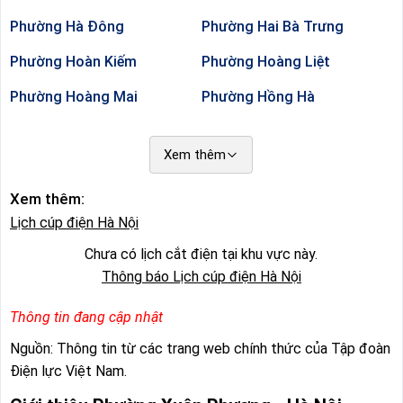
Phường Hà Đông
Phường Hai Bà Trưng
Phường Hoàn Kiếm
Phường Hoàng Liệt
Phường Hoàng Mai
Phường Hồng Hà
Phường Khương Đình
Phường Kiến Hưng
Xem thêm
Phường Kim Liên
Phường Láng
Xem thêm:
Phường Lĩnh Nam
Phường Long Biên
Lịch cúp điện Hà Nội
Phường Nghĩa Đô
Phường Ngọc Hà
Chưa có lịch cắt điện tại khu vực này.
Phường Ô Chợ Dừa
Phường Phú Diễn
Thông báo Lịch cúp điện Hà Nội
Phường Phú Lương
Phường Phú Thượng
Thông tin đang cập nhật
Phường Phúc Lợi
Phường Phương Liệt
Nguồn: Thông tin từ các trang web chính thức của Tập đoàn
Điện lực Việt Nam.
Phường Sơn Tây
Phường Tây Hồ