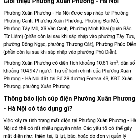
Giới thiệu Phường Xuân Phương - Hà Nội
Phường Tây Mỗ
Phường Tây Tựu
Phường Xuân Phương - Hà Nội được sáp nhập từ Phường
Phường Thanh Liệt
Phường Thanh Xuân
Phương Canh, Phường Xuân Phương, Phường Đại Mỗ,
Phường Thượng Cát
Phường Từ Liêm
Phường Tây Mỗ, Xã Vân Canh, Phường Minh Khai (quận Bắc
Từ Liêm) (phần còn lại sau khi sáp nhập vào phường Tây Tựu,
Phường Tùng Thiện
Phường Tương Mai
phường Đông Ngạc, phường Thượng Cát), Phường Phúc Diễn
Phường Văn Miếu - Quốc Tử
(phần còn lại sau khi sáp nhập vào phường Phú Diễn).
Phường Việt Hưng
Giám
2
Phường Xuân Phương có diện tích khoảng 10,81 km
, dân số
khoảng 104.947 người. Trụ sở hành chính của Phường Xuân
Phường Vĩnh Hưng
Phường Vĩnh Tuy
Phương - Hà Nội đặt tại Số 28 đường Foresa 4B, KĐT Xuân
Phường Xuân Đỉnh
Phường Xuân Phương
Phương, phường Xuân Phương.
Phường Yên Hòa
Phường Yên Nghĩa
Thông báo lịch cúp điện Phường Xuân Phương
- Hà Nội có tác dụng gì?
Phường Yên Sở
Xã An Khánh
Việc xảy ra tình trạng mất điện tại Phường Xuân Phương - Hà
Xã Ba Vì
Xã Bất Bạt
Nội có thể có rất nhiều nguyên nhân. Các yếu tố có thể gây
Xã Bát Tràng
Xã Bình Minh
mất điện như: thiên tai, lũ lụt, bão, hoặc do đơn vị quản lý