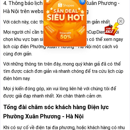
4. Thông báo lịch cúp điện Phường Xuân Phương -
Hà Nội trên website LichCupDien.org
Với cách này, các thao tác thực hiện là đơn giản nhất.
Mọi người chỉ cần truy cập trang web LichCupDien.org rồi
chọn khu vực bạn sinh sống. Sau đó là bạn có thể xem ngay
lịch cúp điện Phường Xuân Phương - Hà Nội một cách vô
cùng đơn giản.
Với những thông tin trên đây, mong quý khán giả đã có thể
tìm được cách đơn giản và nhanh chóng để tra cứu lịch cúp
điện hôm nay.
Mọi ý kiến đóng góp, xin vui lòng liên hệ với chúng tôi để
được giải đạp nhanh nhất. Xin chân thành cảm ơn.
Tổng đài chăm sóc khách hàng Điện lực
Phường Xuân Phương - Hà Nội
Khi có sự cố về điện tại địa phương, hoặc khách hàng có nhu