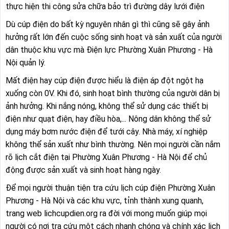
thực hiện thi công sửa chữa bảo trì đường dây lưới điện
Xã Chương Dương
Xã Chuyên Mỹ
Dù cúp điện do bất kỳ nguyên nhân gì thì cũng sẽ gây ảnh
Xã Cổ Đô
Xã Đa Phúc
hưởng rất lớn đến cuộc sống sinh hoạt và sản xuất của người
Xã Đại Thanh
Xã Đại Xuyên
dân thuộc khu vực mà Điện lực Phường Xuân Phương - Hà
Nội quản lý.
Xã Dân Hòa
Xã Đan Phượng
Mất điện hay cúp điện được hiểu là điện áp đột ngột hạ
Xã Đoài Phương
Xã Đông Anh
xuống còn 0V. Khi đó, sinh hoạt bình thường của người dân bị
ảnh hưởng. Khi nắng nóng, không thể sử dụng các thiết bị
Xã Dương Hòa
Xã Gia Lâm
điện như quạt điện, hay điều hòa,... Nông dân không thể sử
Xã Hạ Bằng
Xã Hát Môn
dụng máy bơm nước điện để tưới cây. Nhà máy, xí nghiệp
không thể sản xuất như bình thường. Nên mọi người cần nắm
Xã Hòa Lạc
Xã Hòa Phú
rõ lịch cắt điện tại Phường Xuân Phương - Hà Nội để chủ
Xã Hòa Xá
Xã Hoài Đức
động được sản xuất và sinh hoạt hàng ngày.
Xã Hồng Sơn
Để mọi người thuận tiện tra cứu lịch cúp điện Phường Xuân
Xã Hồng Vân
Phương - Hà Nội và các khu vực, tỉnh thành xung quanh,
Xã Hưng Đạo
Xã Hương Sơn
trang web lichcupdien.org ra đời với mong muốn giúp mọi
người có nơi tra cứu một cách nhanh chóng và chính xác lịch
Xã Kiều Phú
Xã Kim Anh