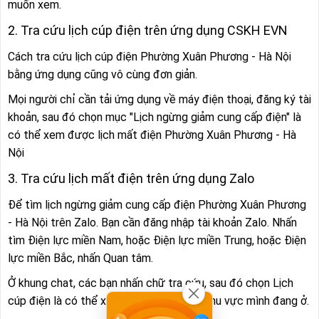
muốn xem.
Xã Sơn Đồng
Xã Suối Hai
2. Tra cứu lịch cúp điện trên ứng dụng CSKH EVN
Xã Tam Hưng
Xã Tây Phương
Cách tra cứu lịch cúp điện Phường Xuân Phương - Hà Nội
Xã Thạch Thất
Xã Thanh Oai
bằng ứng dụng cũng vô cùng đơn giản.
Xã Thanh Trì
Xã Thiên Lộc
Mọi người chỉ cần tải ứng dụng về máy điện thoại, đăng ký tài
khoản, sau đó chọn mục "Lịch ngừng giảm cung cấp điện" là
Xã Thư Lâm
Xã Thuận An
có thể xem được lịch mất điện Phường Xuân Phương - Hà
Xã Thượng Phúc
Xã Thường Tín
Nội
3. Tra cứu lịch mất điện trên ứng dụng Zalo
Xã Tiến Thắng
Xã Trần Phú
Để tìm lịch ngừng giảm cung cấp điện Phường Xuân Phương
Xã Trung Giã
Xã Ứng Hòa
- Hà Nội trên Zalo. Bạn cần đăng nhập tài khoản Zalo. Nhấn
Xã Ứng Thiên
Xã Vân Đình
tìm Điện lực miền Nam, hoặc Điện lực miền Trung, hoặc Điện
lực miền Bắc, nhấn Quan tâm.
Xã Vật Lại
Xã Vĩnh Thanh
Ở khung chat, các bạn nhấn chữ tra cứu, sau đó chọn Lịch
Xã Xuân Mai
Xã Yên Bài
cúp điện là có thể xem lịch cắt điện tại khu vực mình đang ở.
Xã Yên Lãng
Xã Yên Xuân