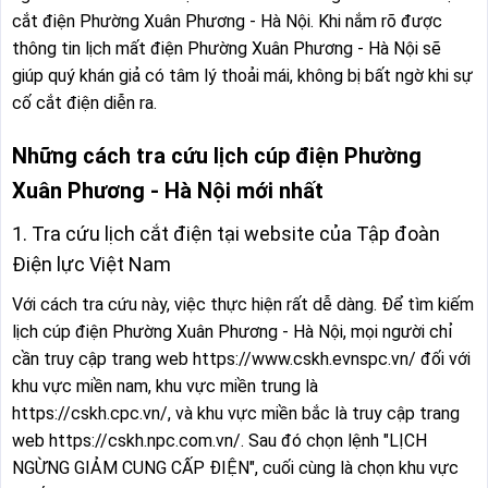
cắt điện Phường Xuân Phương - Hà Nội. Khi nắm rõ được
Xã Liên Minh
Xã Mê Linh
thông tin lịch mất điện Phường Xuân Phương - Hà Nội sẽ
giúp quý khán giả có tâm lý thoải mái, không bị bất ngờ khi sự
Xã Minh Châu
Xã Mỹ Đức
cố cắt điện diễn ra.
Xã Nam Phù
Xã Ngọc Hồi
Những cách tra cứu lịch cúp điện Phường
Xã Nội Bài
Xã Ô Diên
Xuân Phương - Hà Nội mới nhất
Xã Phú Cát
Xã Phù Đổng
1. Tra cứu lịch cắt điện tại website của Tập đoàn
Xã Phú Nghĩa
Xã Phú Xuyên
Điện lực Việt Nam
Xã Phúc Lộc
Xã Phúc Sơn
Với cách tra cứu này, việc thực hiện rất dễ dàng. Để tìm kiếm
lịch cúp điện Phường Xuân Phương - Hà Nội, mọi người chỉ
Xã Phúc Thịnh
Xã Phúc Thọ
cần truy cập trang web https://www.cskh.evnspc.vn/ đối với
Xã Phượng Dực
Xã Quảng Bị
khu vực miền nam, khu vực miền trung là
https://cskh.cpc.vn/, và khu vực miền bắc là truy cập trang
Xã Quang Minh
Xã Quảng Oai
web https://cskh.npc.com.vn/. Sau đó chọn lệnh "LỊCH
Xã Quốc Oai
Xã Sóc Sơn
NGỪNG GIẢM CUNG CẤP ĐIỆN", cuối cùng là chọn khu vực