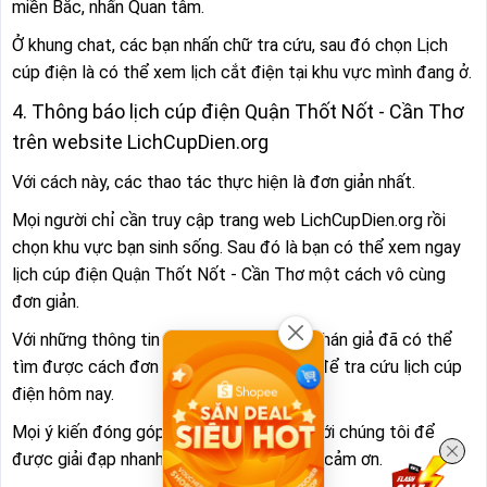
miền Bắc, nhấn Quan tâm.
Ở khung chat, các bạn nhấn chữ tra cứu, sau đó chọn Lịch
cúp điện là có thể xem lịch cắt điện tại khu vực mình đang ở.
4. Thông báo lịch cúp điện Quận Thốt Nốt - Cần Thơ
trên website LichCupDien.org
Với cách này, các thao tác thực hiện là đơn giản nhất.
Mọi người chỉ cần truy cập trang web LichCupDien.org rồi
chọn khu vực bạn sinh sống. Sau đó là bạn có thể xem ngay
lịch cúp điện Quận Thốt Nốt - Cần Thơ một cách vô cùng
đơn giản.
Với những thông tin trên đây, mong quý khán giả đã có thể
tìm được cách đơn giản và nhanh chóng để tra cứu lịch cúp
điện hôm nay.
Mọi ý kiến đóng góp, xin vui lòng liên hệ với chúng tôi để
được giải đạp nhanh nhất. Xin chân thành cảm ơn.