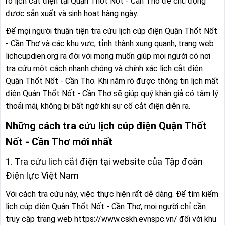
rõ lịch cắt điện tại Quận Thốt Nốt - Cần Thơ để chủ động
được sản xuất và sinh hoạt hàng ngày.
Để mọi người thuận tiện tra cứu lịch cúp điện Quận Thốt Nốt
- Cần Thơ và các khu vực, tỉnh thành xung quanh, trang web
lichcupdien.org ra đời với mong muốn giúp mọi người có nơi
tra cứu một cách nhanh chóng và chính xác lịch cắt điện
Quận Thốt Nốt - Cần Thơ. Khi nắm rõ được thông tin lịch mất
điện Quận Thốt Nốt - Cần Thơ sẽ giúp quý khán giả có tâm lý
thoải mái, không bị bất ngờ khi sự cố cắt điện diễn ra.
Những cách tra cứu lịch cúp điện Quận Thốt
Nốt - Cần Thơ mới nhất
1. Tra cứu lịch cắt điện tại website của Tập đoàn
Điện lực Việt Nam
Với cách tra cứu này, việc thực hiện rất dễ dàng. Để tìm kiếm
lịch cúp điện Quận Thốt Nốt - Cần Thơ, mọi người chỉ cần
truy cập trang web https://www.cskh.evnspc.vn/ đối với khu