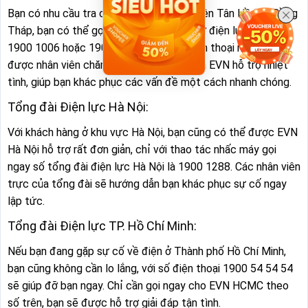
Bạn có nhu cầu tra cứu lịch cúp điện Huyện Tân Hồng - Đồng
Tháp, bạn có thể gọi ngay tổng đài hỗ trợ điện lực tại số
1900 1006 hoặc 1900 9000. Với 2 số điện thoại này, bạn sẽ
được nhân viên chăm sóc khách hàng của EVN hỗ trợ nhiệt
tình, giúp bạn khác phục các vấn đề một cách nhanh chóng.
Tổng đài Điện lực Hà Nội:
Với khách hàng ở khu vực Hà Nội, bạn cũng có thể được EVN
Hà Nội hỗ trợ rất đơn giản, chỉ với thao tác nhấc máy gọi
ngay số tổng đài điện lực Hà Nội là 1900 1288. Các nhân viên
trực của tổng đài sẽ hướng dẫn bạn khác phục sự cố ngay
lập tức.
Tổng đài Điện lực TP. Hồ Chí Minh:
Nếu bạn đang gặp sự cố về điện ở Thành phố Hồ Chí Minh,
bạn cũng không cần lo lắng, với số điện thoại 1900 54 54 54
sẽ giúp đỡ bạn ngay. Chỉ cần gọi ngay cho EVN HCMC theo
số trên, bạn sẽ được hỗ trợ giải đáp tận tình.